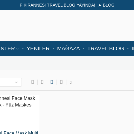
FİKİRANNESİ TRAVEL BLOG YAYINDA!
➤ BLOG
ÜNLER
YENİLER
MAĞAZA
TRAVEL BLOG
si Face Mask Multi