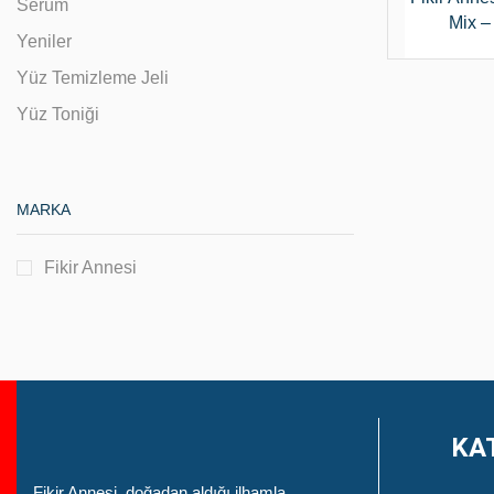
Serum
Mix –
Yeniler
Yüz Temizleme Jeli
Yüz Toniği
MARKA
Fikir Annesi
KA
Fikir Annesi, doğadan aldığı ilhamla